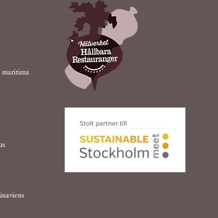
s maritima
us
inaviens