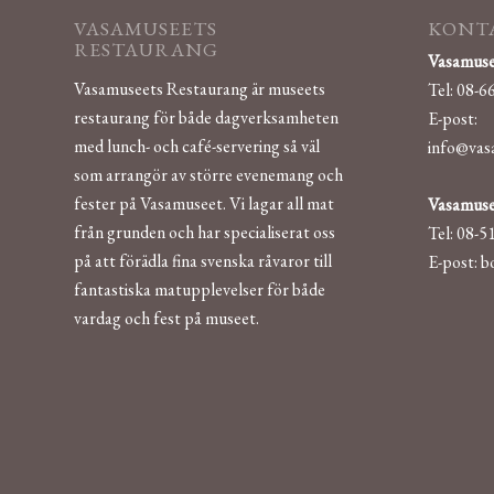
VASAMUSEETS
KONTA
RESTAURANG
Vasamuse
Vasamuseets Restaurang är museets
Tel: 08-6
restaurang för både dagverksamheten
E-post:
med lunch- och café-servering så väl
info@vas
som arrangör av större evenemang och
fester på Vasamuseet. Vi lagar all mat
Vasamuse
från grunden och har specialiserat oss
Tel: 08-5
på att förädla fina svenska råvaror till
E-post:
b
fantastiska matupplevelser för både
vardag och fest på museet.