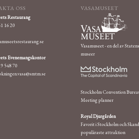
KTA OSS
VASAMUSEET
ets Restaurang
61 16 20
amuseetsrestaurang.se
Vasamuseet - en del av Staten
museer
ets Evenemangskontor
19 548 70
okningen.vasa@smtm.se
Stockholm Convention Burea
Meeting planner
Royal Djurgården
Favorit i Stockholm och Skand
populäraste attraktion