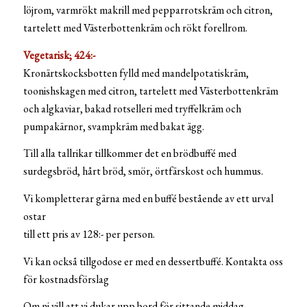
löjrom, varmrökt makrill med pepparrotskräm och citron,
tartelett med Västerbottenkräm och rökt forellrom.
Vegetarisk; 424:-
Kronärtskocksbotten fylld med mandelpotatiskräm,
toonishskagen med citron, tartelett med Västerbottenkräm
och algkaviar, bakad rotselleri med tryffelkräm och
pumpakärnor, svampkräm med bakat ägg.
Till alla tallrikar tillkommer det en brödbuffé med
surdegsbröd, hårt bröd, smör, örtfärskost och hummus.
Vi kompletterar gärna med en buffé bestående av ett urval
ostar
till ett pris av 128:- per person.
Vi kan också tillgodose er med en dessertbuffé. Kontakta oss
för kostnadsförslag
Om ni vill att vi dukar upp bord för sittande middag