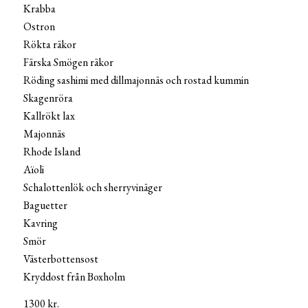
Krabba
Ostron
Rökta räkor
Färska Smögen räkor
Röding sashimi med dillmajonnäs och rostad kummin
Skagenröra
Kallrökt lax
Majonnäs
Rhode Island
Aïoli
Schalottenlök och sherryvinäger
Baguetter
Kavring
Smör
Västerbottensost
Kryddost från Boxholm
1300 kr.