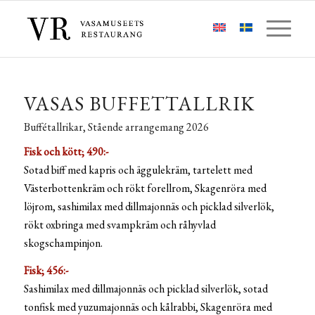
VASAS BUFFETTALLRIK
Buffétallrikar, Stående arrangemang 2026
Fisk och kött; 490:-
Sotad biff med kapris och äggulekräm, tartelett med
Västerbottenkräm och rökt forellrom, Skagenröra med
löjrom, sashimilax med dillmajonnäs och picklad silverlök,
rökt oxbringa med svampkräm och råhyvlad
skogschampinjon.
Fisk; 456:-
Sashimilax med dillmajonnäs och picklad silverlök, sotad
tonfisk med yuzumajonnäs och kålrabbi, Skagenröra med