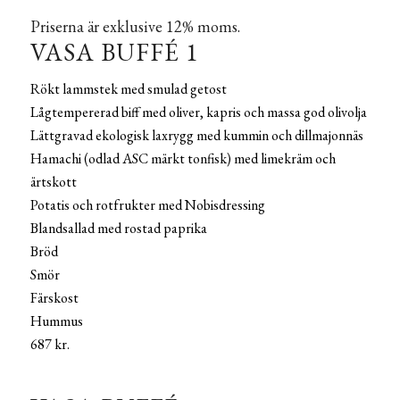
Priserna är exklusive 12% moms.
VASA BUFFÉ 1
Rökt lammstek med smulad getost
Lågtempererad biff med oliver, kapris och massa god olivolja
Lättgravad ekologisk laxrygg med kummin och dillmajonnäs
Hamachi (odlad ASC märkt tonfisk) med limekräm och
ärtskott
Potatis och rotfrukter med Nobisdressing
Blandsallad med rostad paprika
Bröd
Smör
Färskost
Hummus
687 kr.