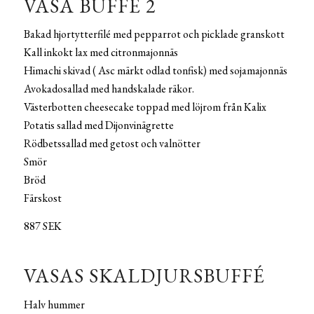
VASA BUFFÉ 2
Bakad hjortytterfilé med pepparrot och picklade granskott
Kall inkokt lax med citronmajonnäs
Himachi skivad ( Asc märkt odlad tonfisk) med sojamajonnäs
Avokadosallad med handskalade räkor.
Västerbotten cheesecake toppad med löjrom från Kalix
Potatis sallad med Dijonvinägrette
Rödbetssallad med getost och valnötter
Smör
Bröd
Färskost
887 SEK
VASAS SKALDJURSBUFFÉ
Halv hummer